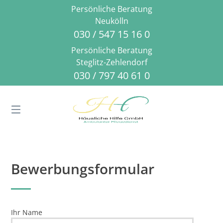
Springe
Persönliche Beratung
zum
Neukölln
Inhalt
030 / 547 15 16 0
Persönliche Beratung
Steglitz-Zehlendorf
030 / 797 40 61 0
Bewerbungsformular
Ihr Name