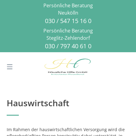
Springe
Persönliche Beratung
zum
Neukölln
Inhalt
030 / 547 15 16 0
Persönliche Beratung
Steglitz-Zehlendorf
030 / 797 40 61 0
Hauswirtschaft
Im Rahmen der hauswirtschaftlichen Versorgung wird die
pflegebedürftige Person konstruktiv dabei unterstützt, in